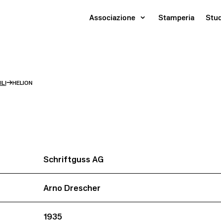
Associazione
Stamperia
Stu
→
LI
HELION
Schriftguss AG
Arno Drescher
1935