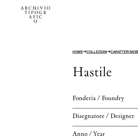
→
→
HOME
COLLEZIONI
CARATTERI MOBI
Hastile
Fonderia / Foundry
Disegnatore / Designer
Anno / Year