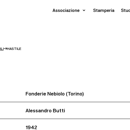
Associazione
Stamperia
Stu
→
LI
HASTILE
Fonderie Nebiolo (Torino)
Alessandro Butti
1942